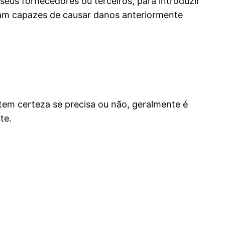
seus fornecedores ou terceiros, para introduzir
ejam capazes de causar danos anteriormente
em certeza se precisa ou não, geralmente é
te.